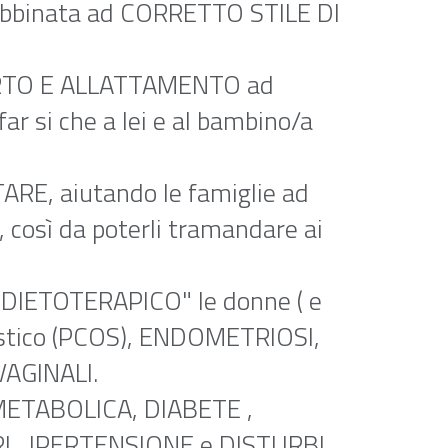
binata ad CORRETTO STILE DI
ARTO E ALLATTAMENTO ad
r si che a lei e al bambino/a
RE, aiutando le famiglie ad
, così da poterli tramandare ai
a "DIETOTERAPICO" le donne ( e
cistico (PCOS), ENDOMETRIOSI,
VAGINALI.
METABOLICA, DIABETE ,
I , IPERTENSIONE e DISTURBI