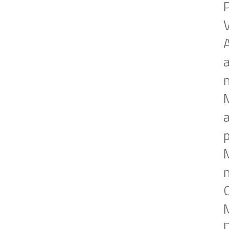
V
a
a
p
M