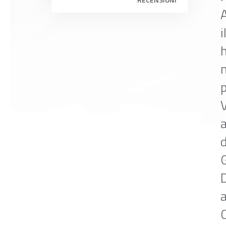
i
h
p
a
d
G
D